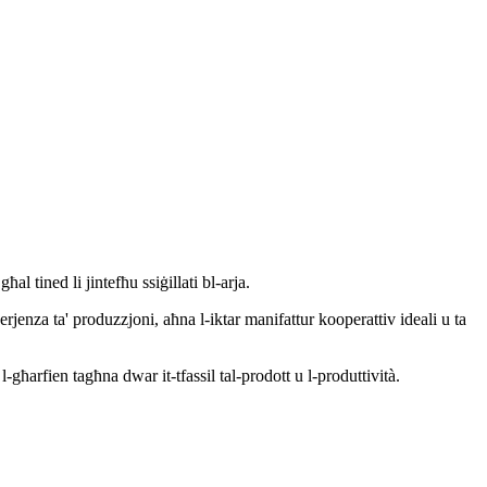
al tined li jintefħu ssiġillati bl-arja.
rjenza ta' produzzjoni, aħna l-iktar manifattur kooperattiv ideali u ta
għarfien tagħna dwar it-tfassil tal-prodott u l-produttività.