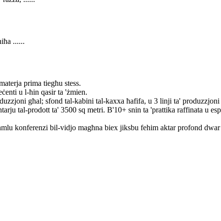
ħa ......
materja prima tiegħu stess.
enti u l-ħin qasir ta 'żmien.
uzzjoni għal; sfond tal-kabini tal-kaxxa ħafifa, u 3 linji ta' produzzjoni għ
u tal-prodott ta' 3500 sq metri. B'10+ snin ta 'prattika raffinata u espe
għmlu konferenzi bil-vidjo magħna biex jiksbu fehim aktar profond dwar l-