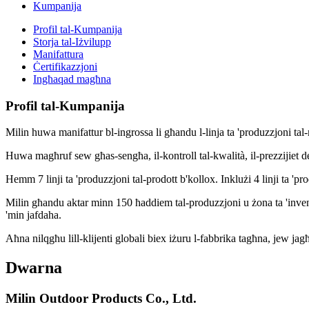
Kumpanija
Profil tal-Kumpanija
Storja tal-Iżvilupp
Manifattura
Ċertifikazzjoni
Ingħaqad magħna
Profil tal-Kumpanija
Milin huwa manifattur bl-ingrossa li għandu l-linja ta 'produzzjoni tal-
Huwa magħruf sew għas-sengħa, il-kontroll tal-kwalità, il-prezzijiet deċ
Hemm 7 linji ta 'produzzjoni tal-prodott b'kollox. Inklużi 4 linji ta 'prod
Milin għandu aktar minn 150 ħaddiem tal-produzzjoni u żona ta 'inventarj
'min jafdaha.
Aħna nilqgħu lill-klijenti globali biex iżuru l-fabbrika tagħna, jew ja
Dwarna
Milin Outdoor Products Co., Ltd.