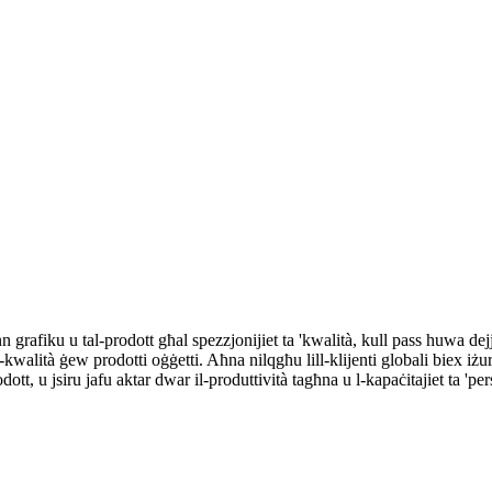
 grafiku u tal-prodott għal spezzjonijiet ta 'kwalità, kull pass huwa de
kwalità ġew prodotti oġġetti. Aħna nilqgħu lill-klijenti globali biex iż
tt, u jsiru jafu aktar dwar il-produttività tagħna u l-kapaċitajiet ta 'per