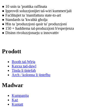
● 10 snin ta 'prattika raffinata
● Ipprovdi soluzzjonijiet tal-wiri kummerċjali
● Faċilitajiet ta 'manifattura state-to-art
● Standards ta 'kwalità għolja
● Ħin ta 'produzzjoni qasir ta' produzzjoni
● 150 + ħaddiema tal-produzzjoni b'esperjenza
● Disinn rivoluzzjonarju u innovattiv
Prodott
Booth tal-Wirja
Kaxxa tad-dawl
Tinda li tintefaħ
Arch / kolonna li jintefħu
Madwar
Kumpanija
Każ
Kuntatt