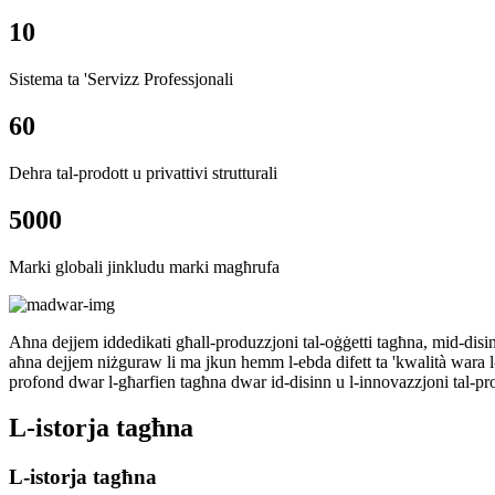
10
Sistema ta 'Servizz Professjonali
60
Dehra tal-prodott u privattivi strutturali
5000
Marki globali jinkludu marki magħrufa
Aħna dejjem iddedikati għall-produzzjoni tal-oġġetti tagħna, mid-disinn
aħna dejjem niżguraw li ma jkun hemm l-ebda difett ta 'kwalità wara l-
profond dwar l-għarfien tagħna dwar id-disinn u l-innovazzjoni tal-prodo
L-istorja tagħna
L-istorja tagħna