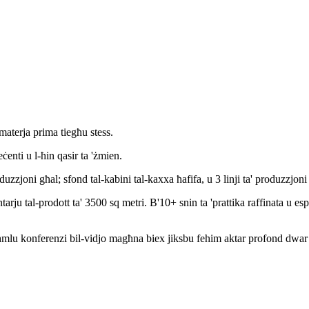
materja prima tiegħu stess.
enti u l-ħin qasir ta 'żmien.
uzzjoni għal; sfond tal-kabini tal-kaxxa ħafifa, u 3 linji ta' produzzjoni għ
u tal-prodott ta' 3500 sq metri. B'10+ snin ta 'prattika raffinata u espe
għmlu konferenzi bil-vidjo magħna biex jiksbu fehim aktar profond dwar l-