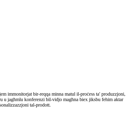
jjem immonitorjat bir-reqqa minna matul il-proċess ta' produzzjoni,
uru u jagħmlu konferenzi bil-vidjo magħna biex jiksbu fehim aktar
sonalizzazzjoni tal-prodott.