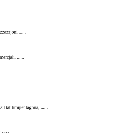
zazzjoni ......
rċjali, ......
l tat-timijiet tagħna, ......
razza, ......