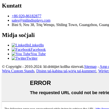
Kuntatt
+86 020-86182877
sales@milindisplays.com
Bini 9, Nru 38, Triq Wenqu, Shiling Town, Guangzhou, Guang
Midja soċjali
LinkedIn
Facebook
You Tube
Twitter
© Copyright - 2010-2024: Id-drittijiet kollha riżervati.
Sitemap
-
Amp 
Wirja Custom Stands
,
Disinn tal-kabina tal-wirja tal-kummerċ
,
Wirjie