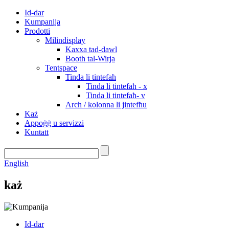
Id-dar
Kumpanija
Prodotti
Milindisplay
Kaxxa tad-dawl
Booth tal-Wirja
Tentspace
Tinda li tintefaħ
Tinda li tintefaħ - x
Tinda li tintefaħ- v
Arch / kolonna li jintefħu
Każ
Appoġġ u servizzi
Kuntatt
English
każ
Id-dar