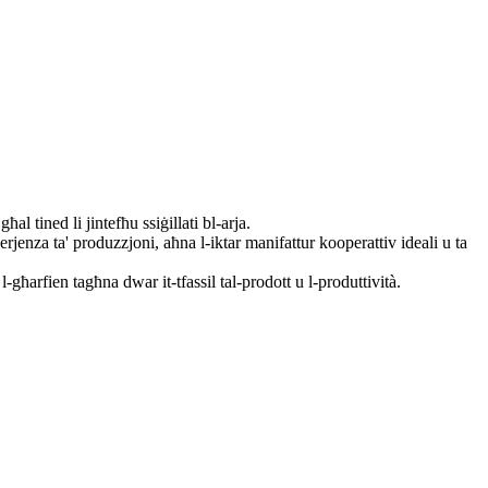
al tined li jintefħu ssiġillati bl-arja.
rjenza ta' produzzjoni, aħna l-iktar manifattur kooperattiv ideali u ta
għarfien tagħna dwar it-tfassil tal-prodott u l-produttività.