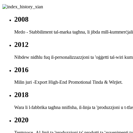
2008
Medo - Stabbiliment tal-marka tagħna, li jibda mill-kummerċjaliz
2012
Nibdew nidħlu fuq il-personalizzazzjoni ta 'oġġetti tal-wiri kumme
2016
Milin juri -Export High-End Promotional Tinda & Wirjiet.
2018
Wara li l-fabbrika tagħna nnifisha, il-linja ta 'produzzjoni u t-tfassi
2020
Tentspace -Al-linji ta 'produzzjoni ta' prodotti ta 'avvenimenti ta' 