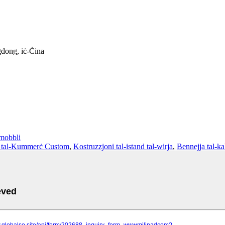
dong, iċ-Ċina
mobbli
t tal-Kummerċ Custom
,
Kostruzzjoni tal-istand tal-wirja
,
Bennejja tal-ka