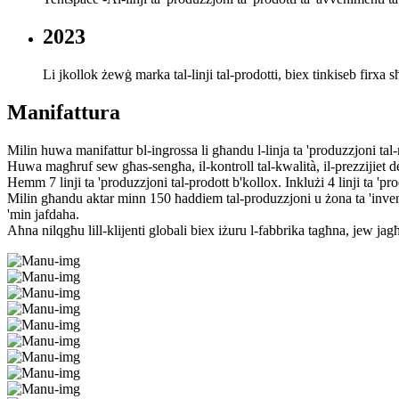
2023
Li jkollok żewġ marka tal-linji tal-prodotti, biex tinkiseb firxa sħi
Manifattura
Milin huwa manifattur bl-ingrossa li għandu l-linja ta 'produzzjoni tal-
Huwa magħruf sew għas-sengħa, il-kontroll tal-kwalità, il-prezzijiet deċ
Hemm 7 linji ta 'produzzjoni tal-prodott b'kollox. Inklużi 4 linji ta 'prod
Milin għandu aktar minn 150 ħaddiem tal-produzzjoni u żona ta 'inventarj
'min jafdaha.
Aħna nilqgħu lill-klijenti globali biex iżuru l-fabbrika tagħna, jew ja