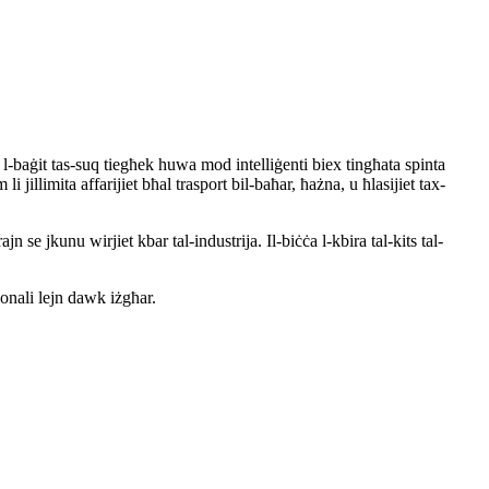
di l-baġit tas-suq tiegħek huwa mod intelliġenti biex tingħata spinta
jillimita affarijiet bħal trasport bil-baħar, ħażna, u ħlasijiet tax-
se jkunu wirjiet kbar tal-industrija. Il-biċċa l-kbira tal-kits tal-
jonali lejn dawk iżgħar.