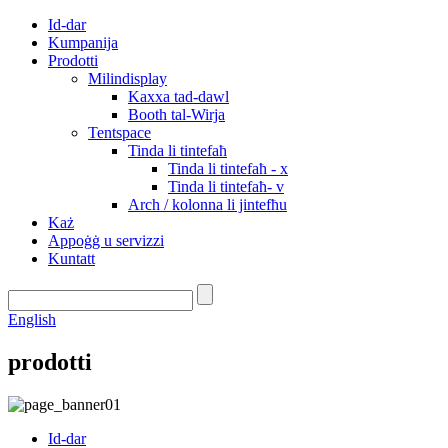
Id-dar
Kumpanija
Prodotti
Milindisplay
Kaxxa tad-dawl
Booth tal-Wirja
Tentspace
Tinda li tintefaħ
Tinda li tintefaħ - x
Tinda li tintefaħ- v
Arch / kolonna li jintefħu
Każ
Appoġġ u servizzi
Kuntatt
English
prodotti
Id-dar