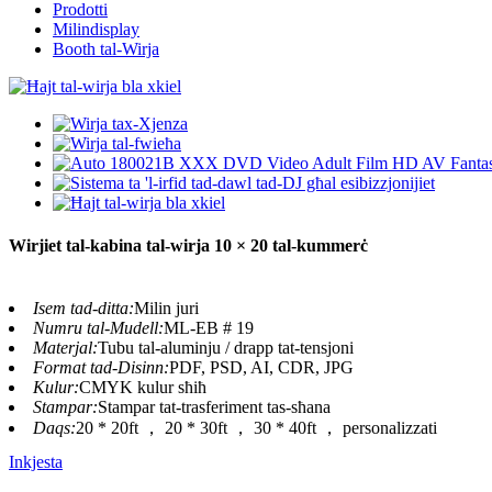
Prodotti
Milindisplay
Booth tal-Wirja
Wirjiet tal-kabina tal-wirja 10 × 20 tal-kummerċ
Isem tad-ditta:
Milin juri
Numru tal-Mudell:
ML-EB # 19
Materjal:
Tubu tal-aluminju / drapp tat-tensjoni
Format tad-Disinn:
PDF, PSD, AI, CDR, JPG
Kulur:
CMYK kulur sħiħ
Stampar:
Stampar tat-trasferiment tas-sħana
Daqs:
20 * 20ft ， 20 * 30ft ， 30 * 40ft ， personalizzati
Inkjesta