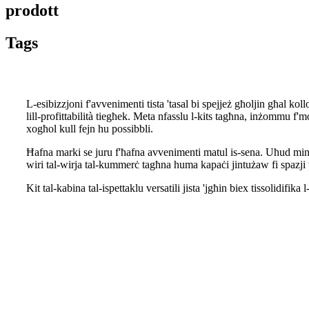
prodott
Tags
L-esibizzjoni f'avvenimenti tista 'tasal bi spejjeż għoljin għal kol
lill-profittabilità tiegħek. Meta nfasslu l-kits tagħna, inżommu f'mo
xogħol kull fejn hu possibbli.
Ħafna marki se juru f'ħafna avvenimenti matul is-sena. Uħud minn da
wiri tal-wirja tal-kummerċ tagħna huma kapaċi jintużaw fi spazji t
Kit tal-kabina tal-ispettaklu versatili jista 'jgħin biex tissolidif