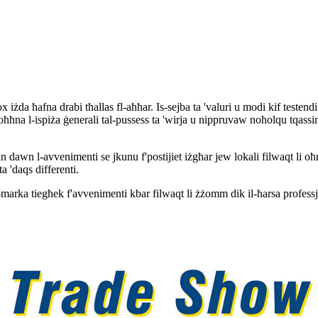
lox iżda ħafna drabi tħallas fl-aħħar. Is-sejba ta 'valuri u modi kif testen
ħħna l-ispiża ġenerali tal-pussess ta 'wirja u nippruvaw noħolqu tqassim li 
wn l-avvenimenti se jkunu f'postijiet iżgħar jew lokali filwaqt li oħrajn 
a 'daqs differenti.
ika l-marka tiegħek f'avvenimenti kbar filwaqt li żżomm dik il-ħarsa profess