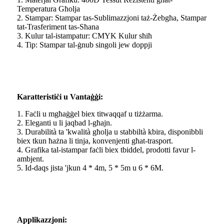
Temperatura Għolja
2. Stampar: Stampar tas-Sublimazzjoni taż-Żebgħa, Stampar
tat-Trasferiment tas-Sħana
3. Kulur tal-istampatur: CMYK Kulur sħiħ
4. Tip: Stampar tal-ġnub singoli jew doppji
Karatteristiċi u Vantaġġi:
1. Faċli u mgħaġġel biex titwaqqaf u tiżżarma.
2. Eleganti u li jaqbad l-għajn.
3. Durabilità ta 'kwalità għolja u stabbiltà kbira, disponibbli
biex tkun ħażna li tinja, konvenjenti għat-trasport.
4. Grafika tal-istampar faċli biex tbiddel, prodotti favur l-
ambjent.
5. Id-daqs jista 'jkun 4 * 4m, 5 * 5m u 6 * 6M.
Applikazzjoni: