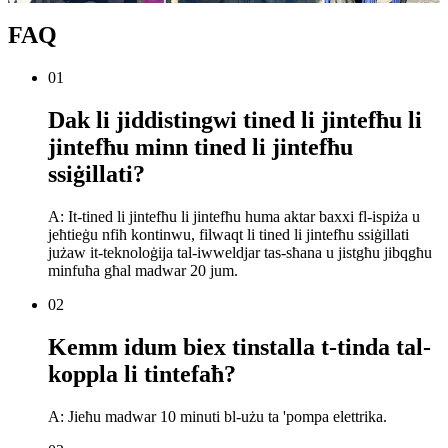
FAQ
01
Dak li jiddistingwi tined li jintefħu li
jintefħu minn tined li jintefħu
ssiġillati?
A: It-tined li jintefħu li jintefħu huma aktar baxxi fl-ispiża u
jeħtieġu nfiħ kontinwu, filwaqt li tined li jintefħu ssiġillati
jużaw it-teknoloġija tal-iwweldjar tas-sħana u jistgħu jibqgħu
minfuħa għal madwar 20 jum.
02
Kemm idum biex tinstalla t-tinda tal-
koppla li tintefaħ?
A: Jieħu madwar 10 minuti bl-użu ta 'pompa elettrika.