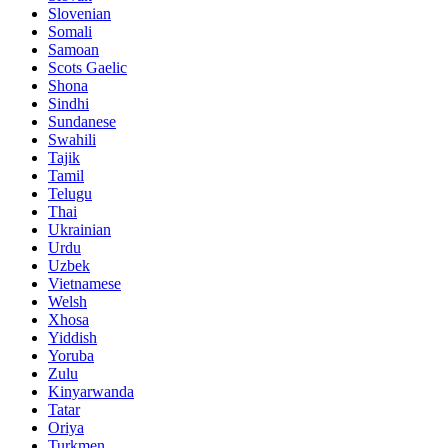
Slovenian
Somali
Samoan
Scots Gaelic
Shona
Sindhi
Sundanese
Swahili
Tajik
Tamil
Telugu
Thai
Ukrainian
Urdu
Uzbek
Vietnamese
Welsh
Xhosa
Yiddish
Yoruba
Zulu
Kinyarwanda
Tatar
Oriya
Turkmen