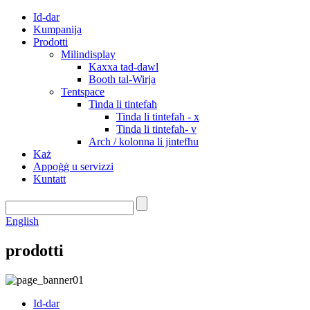
Id-dar
Kumpanija
Prodotti
Milindisplay
Kaxxa tad-dawl
Booth tal-Wirja
Tentspace
Tinda li tintefaħ
Tinda li tintefaħ - x
Tinda li tintefaħ- v
Arch / kolonna li jintefħu
Każ
Appoġġ u servizzi
Kuntatt
English
prodotti
Id-dar