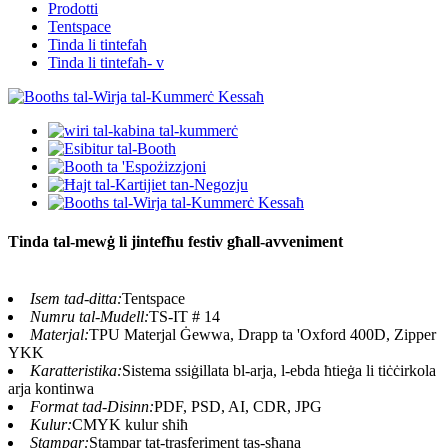
Prodotti
Tentspace
Tinda li tintefaħ
Tinda li tintefaħ- v
Tinda tal-mewġ li jintefħu festiv għall-avveniment
Isem tad-ditta:
Tentspace
Numru tal-Mudell:
TS-IT # 14
Materjal:
TPU Materjal Ġewwa, Drapp ta 'Oxford 400D, Zipper
YKK
Karatteristika:
Sistema ssiġillata bl-arja, l-ebda ħtieġa li tiċċirkola
arja kontinwa
Format tad-Disinn:
PDF, PSD, AI, CDR, JPG
Kulur:
CMYK kulur sħiħ
Stampar:
Stampar tat-trasferiment tas-sħana