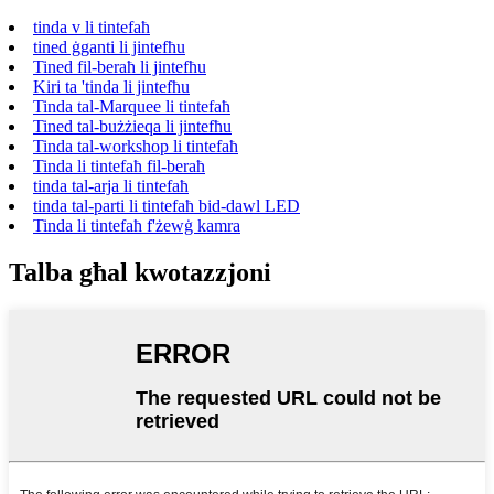
tinda v li tintefaħ
tined ġganti li jintefħu
Tined fil-beraħ li jintefħu
Kiri ta 'tinda li jintefħu
Tinda tal-Marquee li tintefaħ
Tined tal-bużżieqa li jintefħu
Tinda tal-workshop li tintefaħ
Tinda li tintefaħ fil-beraħ
tinda tal-arja li tintefaħ
tinda tal-parti li tintefaħ bid-dawl LED
Tinda li tintefaħ f'żewġ kamra
Talba għal kwotazzjoni