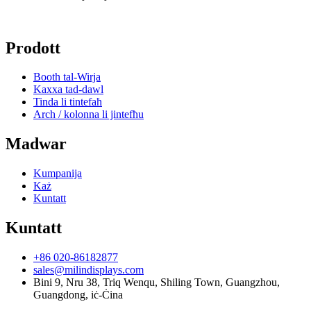
Prodott
Booth tal-Wirja
Kaxxa tad-dawl
Tinda li tintefaħ
Arch / kolonna li jintefħu
Madwar
Kumpanija
Każ
Kuntatt
Kuntatt
+86 020-86182877
sales@milindisplays.com
Bini 9, Nru 38, Triq Wenqu, Shiling Town, Guangzhou,
Guangdong, iċ-Ċina