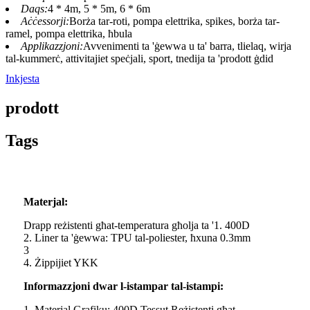
Daqs:
4 * 4m, 5 * 5m, 6 * 6m
Aċċessorji:
Borża tar-roti, pompa elettrika, spikes, borża tar-
ramel, pompa elettrika, ħbula
Applikazzjoni:
Avvenimenti ta 'ġewwa u ta' barra, tlielaq, wirja
tal-kummerċ, attivitajiet speċjali, sport, tnedija ta 'prodott ġdid
Inkjesta
prodott
Tags
Materjal:
Drapp reżistenti għat-temperatura għolja ta '1. 400D
2. Liner ta 'ġewwa: TPU tal-poliester, ħxuna 0.3mm
3
4. Żippijiet YKK
Informazzjoni dwar l-istampar tal-istampi:
1. Materjal Grafiku: 400D Tessut Reżistenti għat-