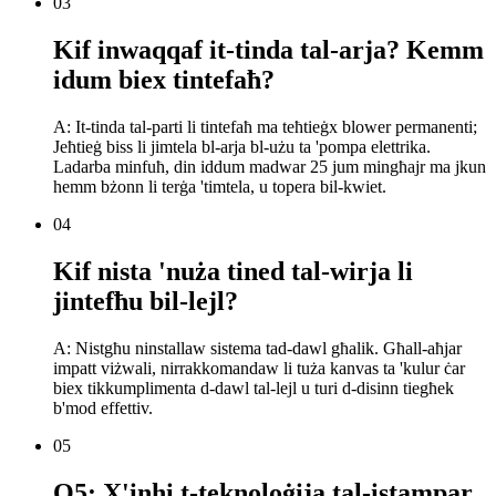
03
Kif inwaqqaf it-tinda tal-arja? Kemm
idum biex tintefaħ?
A: It-tinda tal-parti li tintefaħ ma teħtieġx blower permanenti;
Jeħtieġ biss li jimtela bl-arja bl-użu ta 'pompa elettrika.
Ladarba minfuħ, din iddum madwar 25 jum mingħajr ma jkun
hemm bżonn li terġa 'timtela, u topera bil-kwiet.
04
Kif nista 'nuża tined tal-wirja li
jintefħu bil-lejl?
A: Nistgħu ninstallaw sistema tad-dawl għalik. Għall-aħjar
impatt viżwali, nirrakkomandaw li tuża kanvas ta 'kulur ċar
biex tikkumplimenta d-dawl tal-lejl u turi d-disinn tiegħek
b'mod effettiv.
05
Q5: X'inhi t-teknoloġija tal-istampar