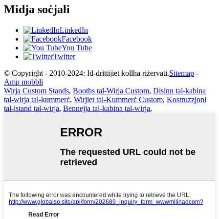
Midja soċjali
LinkedIn
Facebook
You Tube
Twitter
© Copyright - 2010-2024: Id-drittijiet kollha riżervati.
Sitemap
-
Amp mobbli
Wirja Custom Stands
,
Booths tal-Wirja Custom
,
Disinn tal-kabina
tal-wirja tal-kummerċ
,
Wirjiet tal-Kummerċ Custom
,
Kostruzzjoni
tal-istand tal-wirja
,
Bennejja tal-kabina tal-wirja
,