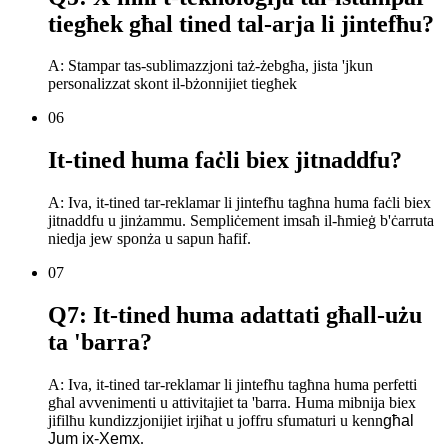
tiegħek għal tined tal-arja li jintefħu?
A: Stampar tas-sublimazzjoni taż-żebgħa, jista 'jkun
personalizzat skont il-bżonnijiet tiegħek
06
It-tined huma faċli biex jitnaddfu?
A: Iva, it-tined tar-reklamar li jintefħu tagħna huma faċli biex
jitnaddfu u jinżammu. Sempliċement imsaħ il-ħmieġ b'ċarruta
niedja jew sponża u sapun ħafif.
07
Q7: It-tined huma adattati għall-użu
ta 'barra?
A: Iva, it-tined tar-reklamar li jintefħu tagħna huma perfetti
għal avvenimenti u attivitajiet ta 'barra. Huma mibnija biex
jifilħu kundizzjonijiet irjiħat u joffru sfumaturi u kenn
għal
Jum ix-Xemx
.