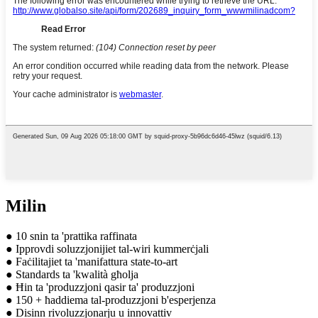
Milin
● 10 snin ta 'prattika raffinata
● Ipprovdi soluzzjonijiet tal-wiri kummerċjali
● Faċilitajiet ta 'manifattura state-to-art
● Standards ta 'kwalità għolja
● Ħin ta 'produzzjoni qasir ta' produzzjoni
● 150 + ħaddiema tal-produzzjoni b'esperjenza
● Disinn rivoluzzjonarju u innovattiv