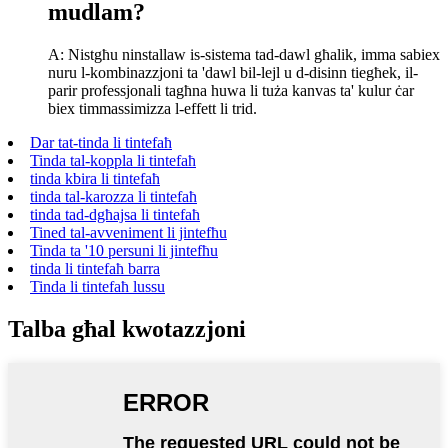
mudlam?
A: Nistgħu ninstallaw is-sistema tad-dawl għalik, imma sabiex
nuru l-kombinazzjoni ta 'dawl bil-lejl u d-disinn tiegħek, il-
parir professjonali tagħna huwa li tuża kanvas ta' kulur ċar
biex timmassimizza l-effett li trid.
Dar tat-tinda li tintefaħ
Tinda tal-koppla li tintefaħ
tinda kbira li tintefaħ
tinda tal-karozza li tintefaħ
tinda tad-dgħajsa li tintefaħ
Tined tal-avveniment li jintefħu
Tinda ta '10 persuni li jintefħu
tinda li tintefaħ barra
Tinda li tintefaħ lussu
Talba għal kwotazzjoni