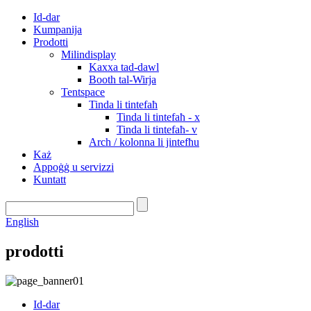
Id-dar
Kumpanija
Prodotti
Milindisplay
Kaxxa tad-dawl
Booth tal-Wirja
Tentspace
Tinda li tintefaħ
Tinda li tintefaħ - x
Tinda li tintefaħ- v
Arch / kolonna li jintefħu
Każ
Appoġġ u servizzi
Kuntatt
English
prodotti
Id-dar