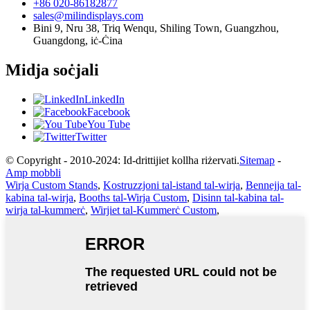
+86 020-86182877
sales@milindisplays.com
Bini 9, Nru 38, Triq Wenqu, Shiling Town, Guangzhou,
Guangdong, iċ-Ċina
Midja soċjali
LinkedIn
Facebook
You Tube
Twitter
© Copyright - 2010-2024: Id-drittijiet kollha riżervati.
Sitemap
-
Amp mobbli
Wirja Custom Stands
,
Kostruzzjoni tal-istand tal-wirja
,
Bennejja tal-
kabina tal-wirja
,
Booths tal-Wirja Custom
,
Disinn tal-kabina tal-
wirja tal-kummerċ
,
Wirjiet tal-Kummerċ Custom
,