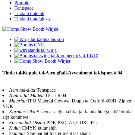
Prodotti
Tentspace
Tinda li tintefaħ
Tinda li tintefaħ - x
Tinda tal-Koppla tal-Ajru għall-Avveniment tal-Isport # 04
Isem tad-ditta:
Tentspace
Numru tal-Mudell:
TS-IT # 04
Materjal:
TPU Materjal Ġewwa, Drapp ta 'Oxford 400D, Zipper
YKK
Karatteristika:
Sistema ssiġillata bl-arja, l-ebda ħtieġa li tiċċirkola
arja kontinwa
Format tad-Disinn:
PDF, PSD, AI, CDR, JPG
Kulur:
CMYK kulur sħiħ
Stampar:
Stampar tat-trasferiment tas-sħana