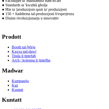
● Faċilitajiet ta 'manifattura state-to-art
● Standards ta 'kwalità għolja
● Ħin ta 'produzzjoni qasir ta' produzzjoni
● 150 + ħaddiema tal-produzzjoni b'esperjenza
● Disinn rivoluzzjonarju u innovattiv
Prodott
Booth tal-Wirja
Kaxxa tad-dawl
Tinda li tintefaħ
Arch / kolonna li jintefħu
Madwar
Kumpanija
Każ
Kuntatt
Kuntatt