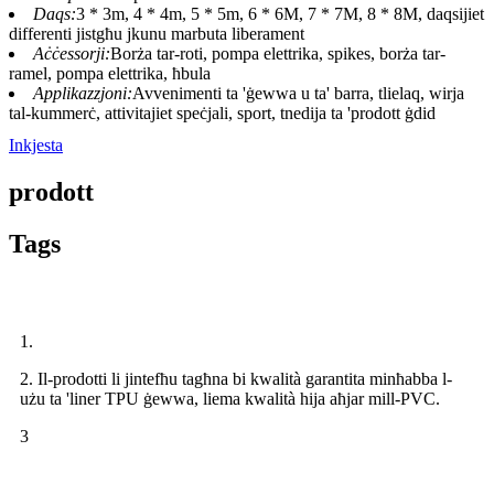
Daqs:
3 * 3m, 4 * 4m, 5 * 5m, 6 * 6M, 7 * 7M, 8 * 8M, daqsijiet
differenti jistgħu jkunu marbuta liberament
Aċċessorji:
Borża tar-roti, pompa elettrika, spikes, borża tar-
ramel, pompa elettrika, ħbula
Applikazzjoni:
Avvenimenti ta 'ġewwa u ta' barra, tlielaq, wirja
tal-kummerċ, attivitajiet speċjali, sport, tnedija ta 'prodott ġdid
Inkjesta
prodott
Tags
1.
2. Il-prodotti li jintefħu tagħna bi kwalità garantita minħabba l-
użu ta 'liner TPU ġewwa, liema kwalità hija aħjar mill-PVC.
3