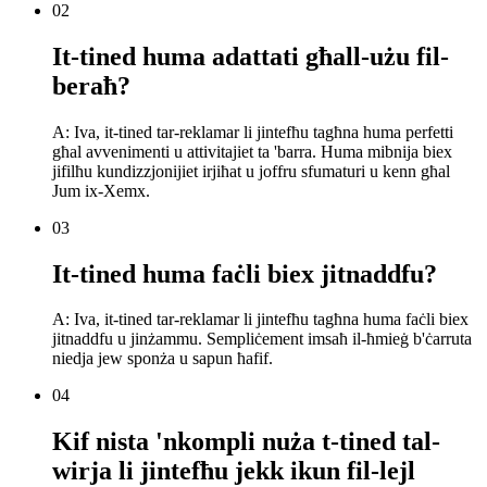
02
It-tined huma adattati għall-użu fil-
beraħ?
A: Iva, it-tined tar-reklamar li jintefħu tagħna huma perfetti
għal avvenimenti u attivitajiet ta 'barra. Huma mibnija biex
jifilħu kundizzjonijiet irjiħat u joffru sfumaturi u kenn għal
Jum ix-Xemx.
03
It-tined huma faċli biex jitnaddfu?
A: Iva, it-tined tar-reklamar li jintefħu tagħna huma faċli biex
jitnaddfu u jinżammu. Sempliċement imsaħ il-ħmieġ b'ċarruta
niedja jew sponża u sapun ħafif.
04
Kif nista 'nkompli nuża t-tined tal-
wirja li jintefħu jekk ikun fil-lejl