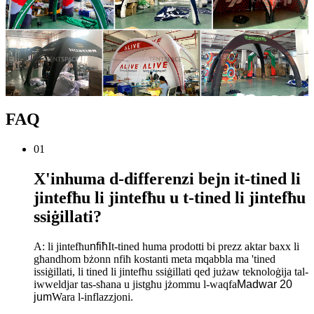
FAQ
01
X'inhuma d-differenzi bejn it-tined li
jintefħu li jintefħu u t-tined li jintefħu
ssiġillati?
A: li jintefħu
nfiħ
It-tined huma prodotti bi prezz aktar baxx li
għandhom bżonn nfiħ kostanti meta mqabbla ma 'tined
issiġillati, li tined li jintefħu ssiġillati qed jużaw teknoloġija tal-
iwweldjar tas-sħana u jistgħu jżommu l-waqfa
Madwar 20
jum
Wara l-inflazzjoni.