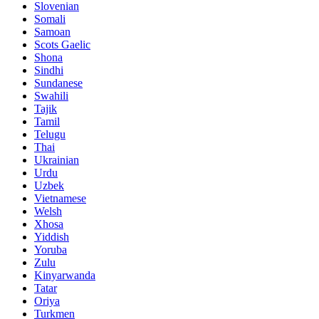
Slovenian
Somali
Samoan
Scots Gaelic
Shona
Sindhi
Sundanese
Swahili
Tajik
Tamil
Telugu
Thai
Ukrainian
Urdu
Uzbek
Vietnamese
Welsh
Xhosa
Yiddish
Yoruba
Zulu
Kinyarwanda
Tatar
Oriya
Turkmen