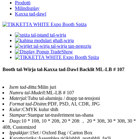
Prodotti
Milindisplay
Kaxxa tad-dawl
Booth tal-Wirja tal-Kaxxa tad-Dawl Backlit ML-LB # 107
Isem tad-ditta:
Milin juri
Numru tal-Mudell:
ML-LB # 107
Materjal:
Tubu tal-aluminju / drapp tat-tensjoni
Format tad-Disinn:
PDF, PSD, AI, CDR, JPG
Kulur:
CMYK kulur sħiħ
Stampar:
Stampar tat-trasferiment tas-sħana
Daqs:
10 * 10ft, 10 * 20ft, 20 * 20ft ， 20 * 30ft, 30 * 30ft, 30 *
40ft, Customized
Ippakkjar:
1Set / Oxford Bag / Carton Box
Karatteristika:
Assemblea riċiklabbli, portabbli, faċli