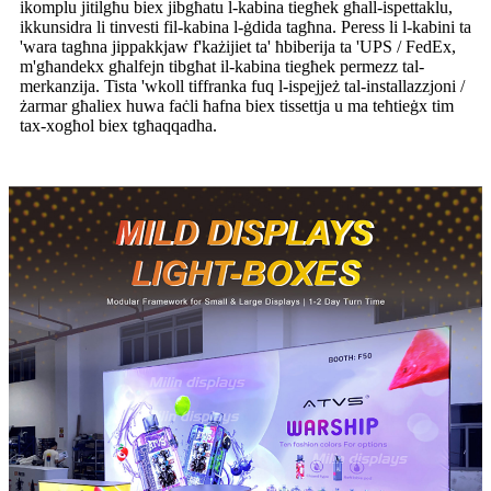
ikomplu jitilgħu biex jibgħatu l-kabina tiegħek għall-ispettaklu,
ikkunsidra li tinvesti fil-kabina l-ġdida tagħna. Peress li l-kabini ta
'wara tagħna jippakkjaw f'każijiet ta' ħbiberija ta 'UPS / FedEx,
m'għandekx għalfejn tibgħat il-kabina tiegħek permezz tal-
merkanzija. Tista 'wkoll tiffranka fuq l-ispejjeż tal-installazzjoni /
żarmar għaliex huwa faċli ħafna biex tissettja u ma teħtieġx tim
tax-xogħol biex tgħaqqadha.