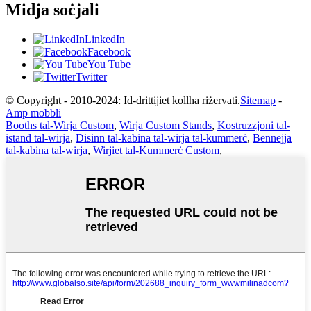
Midja soċjali
LinkedIn
Facebook
You Tube
Twitter
© Copyright - 2010-2024: Id-drittijiet kollha riżervati.
Sitemap
-
Amp mobbli
Booths tal-Wirja Custom
,
Wirja Custom Stands
,
Kostruzzjoni tal-
istand tal-wirja
,
Disinn tal-kabina tal-wirja tal-kummerċ
,
Bennejja
tal-kabina tal-wirja
,
Wirjiet tal-Kummerċ Custom
,