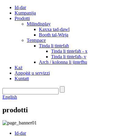
Id-dar
Kumpanija
Prodotti
Milindisplay
Kaxxa tad-dawl
Booth tal-Wirja
Tentspace
Tinda li tintefaħ
Tinda li tintefaħ - x
Tinda li tintefaħ- v
Arch / kolonna li jintefħu
Każ
Appoġġ u servizzi
Kuntatt
English
prodotti
Id-dar