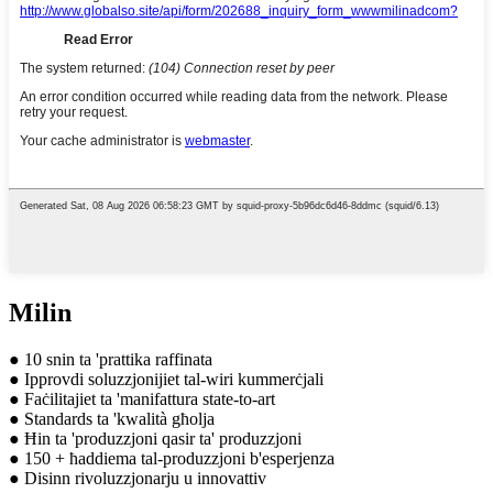
Milin
● 10 snin ta 'prattika raffinata
● Ipprovdi soluzzjonijiet tal-wiri kummerċjali
● Faċilitajiet ta 'manifattura state-to-art
● Standards ta 'kwalità għolja
● Ħin ta 'produzzjoni qasir ta' produzzjoni
● 150 + ħaddiema tal-produzzjoni b'esperjenza
● Disinn rivoluzzjonarju u innovattiv