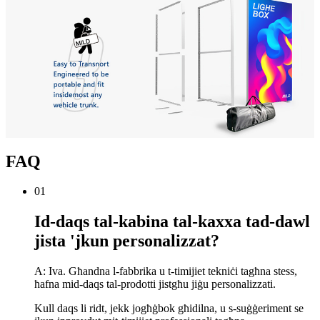
FAQ
01
Id-daqs tal-kabina tal-kaxxa tad-dawl
jista 'jkun personalizzat?
A: Iva. Għandna l-fabbrika u t-timijiet tekniċi tagħna stess,
ħafna mid-daqs tal-prodotti jistgħu jiġu personalizzati.
Kull daqs li ridt, jekk jogħġbok għidilna, u s-suġġeriment se