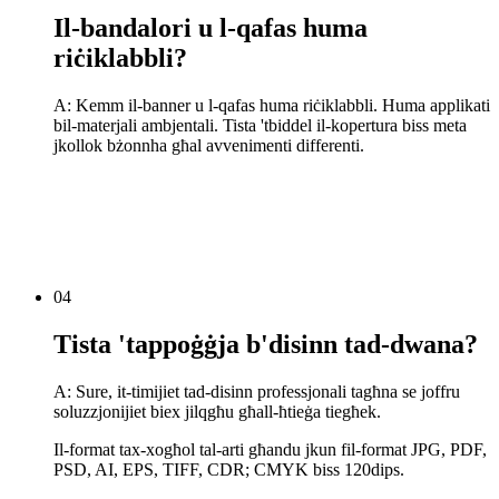
Il-bandalori u l-qafas huma
riċiklabbli?
A: Kemm il-banner u l-qafas huma riċiklabbli. Huma applikati
bil-materjali ambjentali. Tista 'tbiddel il-kopertura biss meta
jkollok bżonnha għal avvenimenti differenti.
04
Tista 'tappoġġja b'disinn tad-dwana?
A: Sure, it-timijiet tad-disinn professjonali tagħna se joffru
soluzzjonijiet biex jilqgħu għall-ħtieġa tiegħek.
Il-format tax-xogħol tal-arti għandu jkun fil-format JPG, PDF,
PSD, AI, EPS, TIFF, CDR; CMYK biss 120dips.