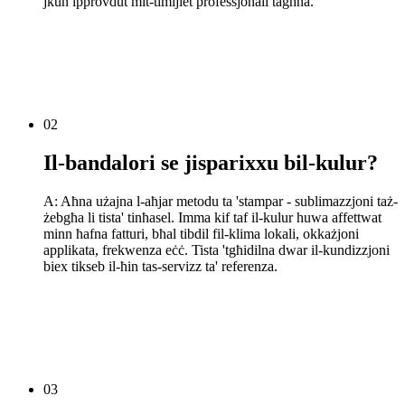
jkun ipprovdut mit-timijiet professjonali tagħna.
02
Il-bandalori se jisparixxu bil-kulur?
A: Aħna użajna l-aħjar metodu ta 'stampar - sublimazzjoni taż-
żebgħa li tista' tinħasel. Imma kif taf il-kulur huwa affettwat
minn ħafna fatturi, bħal tibdil fil-klima lokali, okkażjoni
applikata, frekwenza eċċ. Tista 'tgħidilna dwar il-kundizzjoni
biex tikseb il-ħin tas-servizz ta' referenza.
03