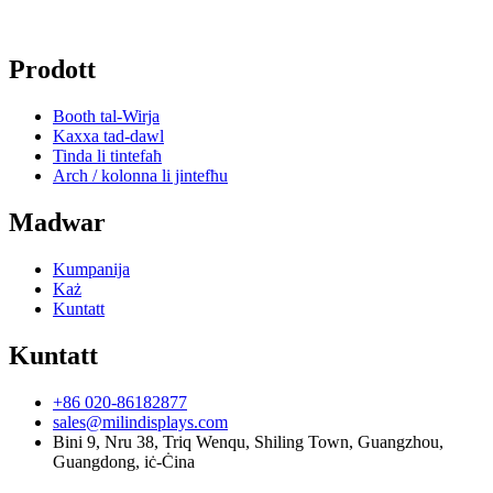
Prodott
Booth tal-Wirja
Kaxxa tad-dawl
Tinda li tintefaħ
Arch / kolonna li jintefħu
Madwar
Kumpanija
Każ
Kuntatt
Kuntatt
+86 020-86182877
sales@milindisplays.com
Bini 9, Nru 38, Triq Wenqu, Shiling Town, Guangzhou,
Guangdong, iċ-Ċina