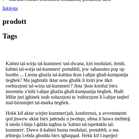
Inkjesta
prodott
Tags
Kabini tal-wirja tal-kummerċ tad-dwana, kiri modulari, ibridi,
kabini tal-wirja tal-kummerċ portabbli, jew saħansitra pop up
booths ... Liema għażla tal-kabina tkun l-aħjar għall-kumpanija
tiegħek? Ma jagħmilx iktar sens għalik li tixtri jew tikri
esebizzjoni tal-wirja tal-kummerċ? Jista 'jkun konfuż biex
insemmu x'inhi l-aħjar għażla għall-kumpanija tiegħek. Ħalli
Milin juri jgħinek issib soluzzjoni ta 'esibizzjoni li l-aħjar taqbel
mal-bżonnijiet tal-marka tiegħek.
Hekk kif aktar wirjiet kummerċjali, konferenzi, u avvenimenti
qed jiswew aktar biex jattendu u jwettqu, sibna li huwa meħtieġ
li niedu l-linja l-ġdida tagħna ta 'kabini tal-ispettaklu tal-
kummerċ. Dawn il-kabini huma modulari, portabbli, u ma
jeħtieġu l-ebda għodda biex tgħaqqad. Hekk kif l-ispejjeż