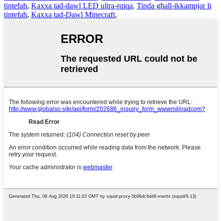
tintefaħ
,
Kaxxa tad-dawl LED ultra-rqiqa
,
Tinda għall-ikkampjar li
tintefaħ
,
Kaxxa tad-Dawl Minecraft
,