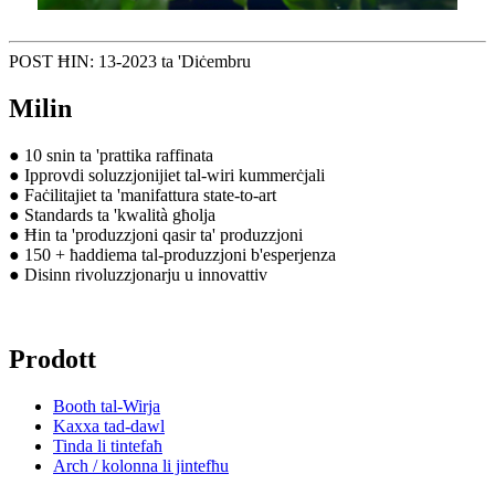
POST ĦIN: 13-2023 ta 'Diċembru
Milin
● 10 snin ta 'prattika raffinata
● Ipprovdi soluzzjonijiet tal-wiri kummerċjali
● Faċilitajiet ta 'manifattura state-to-art
● Standards ta 'kwalità għolja
● Ħin ta 'produzzjoni qasir ta' produzzjoni
● 150 + ħaddiema tal-produzzjoni b'esperjenza
● Disinn rivoluzzjonarju u innovattiv
Prodott
Booth tal-Wirja
Kaxxa tad-dawl
Tinda li tintefaħ
Arch / kolonna li jintefħu