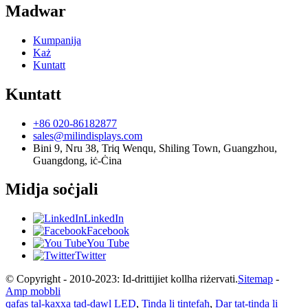
Madwar
Kumpanija
Każ
Kuntatt
Kuntatt
+86 020-86182877
sales@milindisplays.com
Bini 9, Nru 38, Triq Wenqu, Shiling Town, Guangzhou,
Guangdong, iċ-Ċina
Midja soċjali
LinkedIn
Facebook
You Tube
Twitter
© Copyright - 2010-2023: Id-drittijiet kollha riżervati.
Sitemap
-
Amp mobbli
qafas tal-kaxxa tad-dawl LED
,
Tinda li tintefaħ
,
Dar tat-tinda li