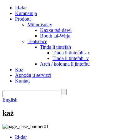
Id-dar
Kumpanija
Prodotti
Milindisplay
Kaxxa tad-dawl
Booth tal-Wirja
Tentspace
Tinda li tintefaħ
Tinda li tintefaħ - x
Tinda li tintefaħ- v
Arch / kolonna li jintefħu
Każ
Appoġġ u servizzi
Kuntatt
English
każ
Id-dar