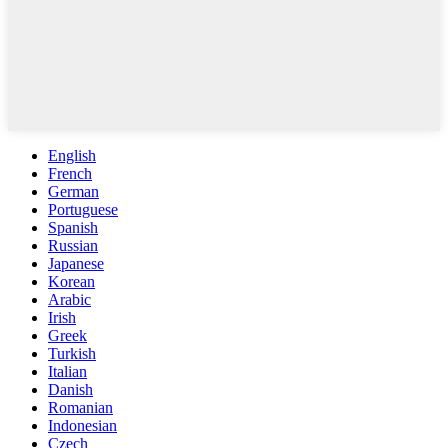
English
French
German
Portuguese
Spanish
Russian
Japanese
Korean
Arabic
Irish
Greek
Turkish
Italian
Danish
Romanian
Indonesian
Czech