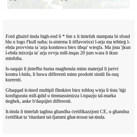
Ford għażel tinda high-end 6 * 6m x li tintefaħ stampata bi sfond
blu u logo f'kull naħa; is-sistema li tiffavorixxi l-arja ma teħtieġ l-
ebda provvista ta 'arja kontinwa biex tibqa' wieqfa. Ma jista 'jkun
l-ebda tnixxija ta' arja ovvja mill-inqas 20 jum wara li tkun
minfuħa.
Is-saqajn li jintefħu huma magħmula minn materjal li jservi
kontra l-bidu, li huwa differenti minn prodotti simili fis-suq
kurrenti.
Għaqqad it-tined multipli flimkien biex toħloq wirja li tista 'tiġi
konfigurata mill-ġdid u timmassimizza l-ispazju tal-marka
tiegħek, anke b'daqsijiet differenti.
It-tinda li tintefaħ tagħna għandha ċertifikazzjoni CE, u għandna
ċertifikat ta 'ritardant tal-fjammi għat-tessut tat-tinda.