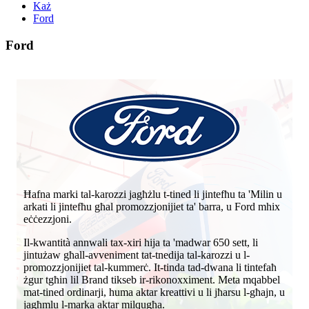
Każ
Ford
Ford
Ħafna marki tal-karozzi jagħżlu t-tined li jintefħu ta 'Milin u
arkati li jintefħu għal promozzjonijiet ta' barra, u Ford mhix
eċċezzjoni.
Il-kwantità annwali tax-xiri hija ta 'madwar 650 sett, li
jintużaw għall-avveniment tat-tnedija tal-karozzi u l-
promozzjonijiet tal-kummerċ. It-tinda tad-dwana li tintefaħ
żgur tgħin lil Brand tikseb ir-rikonoxximent. Meta mqabbel
mat-tined ordinarji, huma aktar kreattivi u li jħarsu l-għajn, u
jagħmlu l-marka aktar milqugħa.