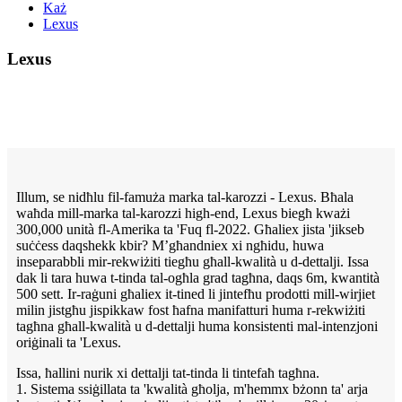
Każ
Lexus
Lexus
Illum, se nidħlu fil-famuża marka tal-karozzi - Lexus. Bħala
waħda mill-marka tal-karozzi high-end, Lexus biegħ kważi
300,000 unità fl-Amerika ta 'Fuq fl-2022. Għaliex jista 'jikseb
suċċess daqshekk kbir? M’għandniex xi ngħidu, huwa
inseparabbli mir-rekwiżiti tiegħu għall-kwalità u d-dettalji. Issa
dak li tara huwa t-tinda tal-ogħla grad tagħna, daqs 6m, kwantità
500 sett. Ir-raġuni għaliex it-tined li jintefħu prodotti mill-wirjiet
milin jistgħu jispikkaw fost ħafna manifatturi huma r-rekwiżiti
tagħna għall-kwalità u d-dettalji huma konsistenti mal-intenzjoni
oriġinali ta 'Lexus.
Issa, ħallini nurik xi dettalji tat-tinda li tintefaħ tagħna.
1. Sistema ssiġillata ta 'kwalità għolja, m'hemmx bżonn ta' arja