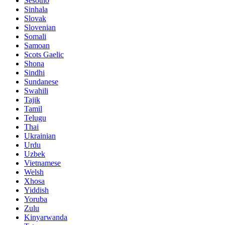
Sesotho
Sinhala
Slovak
Slovenian
Somali
Samoan
Scots Gaelic
Shona
Sindhi
Sundanese
Swahili
Tajik
Tamil
Telugu
Thai
Ukrainian
Urdu
Uzbek
Vietnamese
Welsh
Xhosa
Yiddish
Yoruba
Zulu
Kinyarwanda