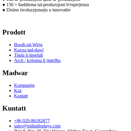
● 150 + ħaddiema tal-produzzjoni b'esperjenza
● Disinn rivoluzzjonarju u innovattiv
Prodott
Booth tal-Wirja
Kaxxa tad-dawl
Tinda li tintefaħ
Arch / kolonna li jintefħu
Madwar
Kumpanija
Każ
Kuntatt
Kuntatt
+86 020-86182877
sales@milindisplays.com