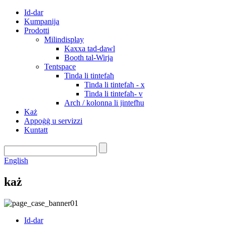
Id-dar
Kumpanija
Prodotti
Milindisplay
Kaxxa tad-dawl
Booth tal-Wirja
Tentspace
Tinda li tintefaħ
Tinda li tintefaħ - x
Tinda li tintefaħ- v
Arch / kolonna li jintefħu
Każ
Appoġġ u servizzi
Kuntatt
English
każ
Id-dar