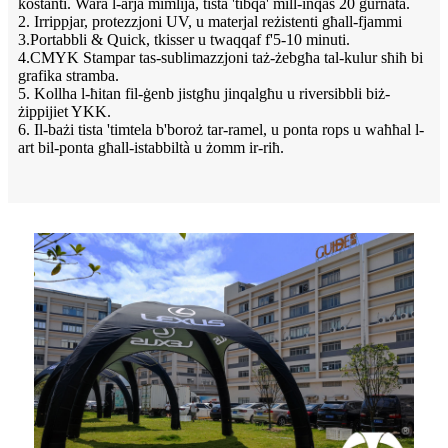
kostanti. Wara l-arja mimlija, tista 'tibqa' mill-inqas 20 ġurnata.
2. Irrippjar, protezzjoni UV, u materjal reżistenti għall-fjammi
3.Portabbli & Quick, tkisser u twaqqaf f'5-10 minuti.
4.CMYK Stampar tas-sublimazzjoni taż-żebgħa tal-kulur sħiħ bi
grafika stramba.
5. Kollha l-ħitan fil-ġenb jistgħu jinqalgħu u riversibbli biż-
żippijiet YKK.
6. Il-bażi tista 'timtela b'boroż tar-ramel, u ponta rops u waħħal l-
art bil-ponta għall-istabbiltà u żomm ir-riħ.