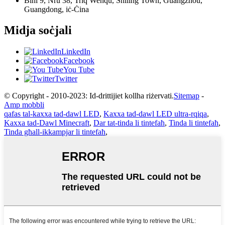
Bini 9, Nru 38, Triq Wenqu, Shiling Town, Guangzhou,
Guangdong, iċ-Ċina
Midja soċjali
LinkedIn
Facebook
You Tube
Twitter
© Copyright - 2010-2023: Id-drittijiet kollha riżervati.
Sitemap
-
Amp mobbli
qafas tal-kaxxa tad-dawl LED
,
Kaxxa tad-dawl LED ultra-rqiqa
,
Kaxxa tad-Dawl Minecraft
,
Dar tat-tinda li tintefaħ
,
Tinda li tintefaħ
,
Tinda għall-ikkampjar li tintefaħ
,