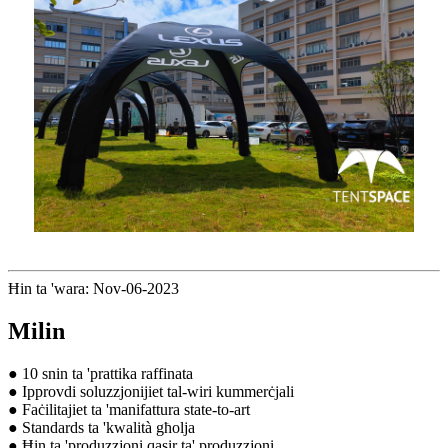
Ħin ta 'wara: Nov-06-2023
Milin
● 10 snin ta 'prattika raffinata
● Ipprovdi soluzzjonijiet tal-wiri kummerċjali
● Faċilitajiet ta 'manifattura state-to-art
● Standards ta 'kwalità għolja
● Ħin ta 'produzzjoni qasir ta' produzzjoni