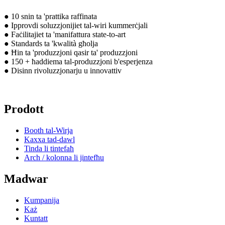
● 10 snin ta 'prattika raffinata
● Ipprovdi soluzzjonijiet tal-wiri kummerċjali
● Faċilitajiet ta 'manifattura state-to-art
● Standards ta 'kwalità għolja
● Ħin ta 'produzzjoni qasir ta' produzzjoni
● 150 + ħaddiema tal-produzzjoni b'esperjenza
● Disinn rivoluzzjonarju u innovattiv
Prodott
Booth tal-Wirja
Kaxxa tad-dawl
Tinda li tintefaħ
Arch / kolonna li jintefħu
Madwar
Kumpanija
Każ
Kuntatt