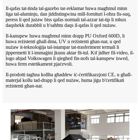
Il-qafas tat-tinda tal-gazebo tar-reklamar huwa magħmul minn
liga tal-aluminju, dan jiddistingwina mill-fornituri l-oħra fis-suq,
peress li qed jużaw biss qafas normali tal-azzar tat-tip li mhux
daqshekk durabbli u b'saħħtu daqs il-qafas li qed nużaw.
Il-kanupew huwa magħmul minn drapp PU Oxford 600D, li
huwa reżistenti għall-ilma, UV u reżistenti għan-nar, u qed
nużaw it-teknoloġija tal-istampar tat-trasferiment termali li
jippermetti li l-immaġini jkunu aktar fit-tul. Kif jidher fil-video, il-
logo abjad Volkswagen li qiegħed fin-nofs tal-kanupew iswed,
huwa ferm estetikament pjaċevoli.
Il-prodotti tagħna kollha għaddew iċ-ċertifikazzjoni CE, u għall-
materjal kollu tad-drapp li qed nużaw, huma jiġu b'ċertifikati
reżistenti għan-nar.