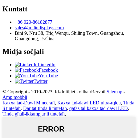
Kuntatt
+86 020-86182877
sales@milindisplays.com
Bini 9, Nru 38, Triq Wenqu, Shiling Town, Guangzhou,
Guangdong, iċ-Ċina
Midja soċjali
LinkedIn
Facebook
You Tube
Twitter
© Copyright - 2010-2023: Id-drittijiet kollha riżervati.
Sitemap
-
Amp mobbli
Kaxxa tad-Dawl Minecraft
,
Kaxxa tad-dawl LED ultra-rqiqa
,
Tinda
li tintefaħ
,
Dar tat-tinda li tintefaħ
,
qafas tal-kaxxa tad-dawl LED
,
Tinda għall-ikkampjar li tintefaħ
,