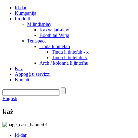
Id-dar
Kumpanija
Prodotti
Milindisplay
Kaxxa tad-dawl
Booth tal-Wirja
Tentspace
Tinda li tintefaħ
Tinda li tintefaħ - x
Tinda li tintefaħ- v
Arch / kolonna li jintefħu
Każ
Appoġġ u servizzi
Kuntatt
English
każ
Id-dar