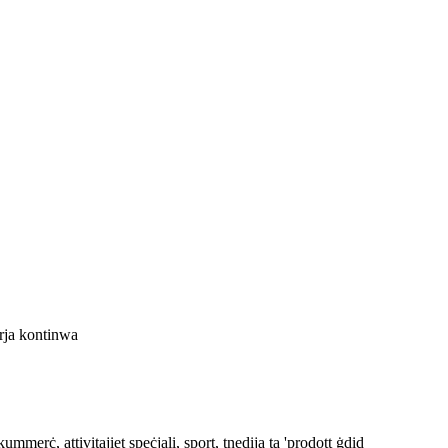
 arja kontinwa
ummerċ, attivitajiet speċjali, sport, tnedija ta 'prodott ġdid