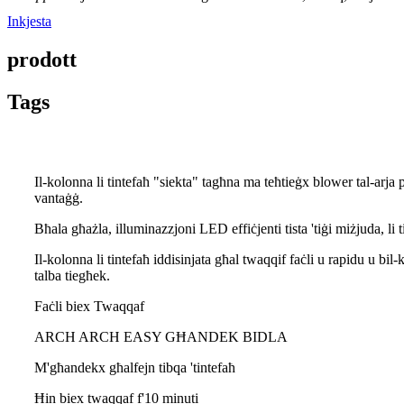
Inkjesta
prodott
Tags
Il-kolonna li tintefaħ "siekta" tagħna ma teħtieġx blower tal-arj
vantaġġ.
Bħala għażla, illuminazzjoni LED effiċjenti tista 'tiġi miżjuda, li 
Il-kolonna li tintefaħ iddisinjata għal twaqqif faċli u rapidu u bi
talba tiegħek.
Faċli biex Twaqqaf
ARCH ARCH EASY GĦANDEK BIDLA
M'għandekx għalfejn tibqa 'tintefaħ
Ħin biex twaqqaf f'10 minuti