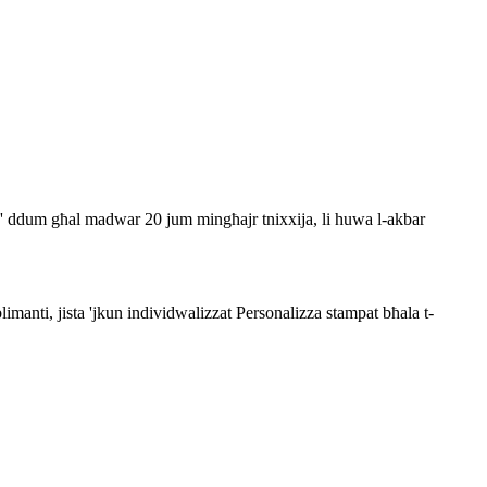
sta' ddum għal madwar 20 jum mingħajr tnixxija, li huwa l-akbar
limanti, jista 'jkun individwalizzat Personalizza stampat bħala t-