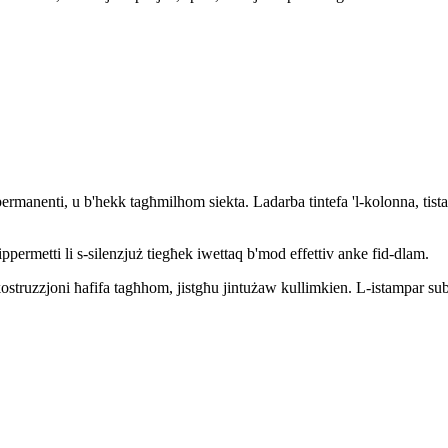
a permanenti, u b'hekk tagħmilhom siekta. Ladarba tintefa 'l-kolonna, ti
tippermetti li s-silenzjuż tiegħek iwettaq b'mod effettiv anke fid-dlam.
l-kostruzzjoni ħafifa tagħhom, jistgħu jintużaw kullimkien. L-istampar sub