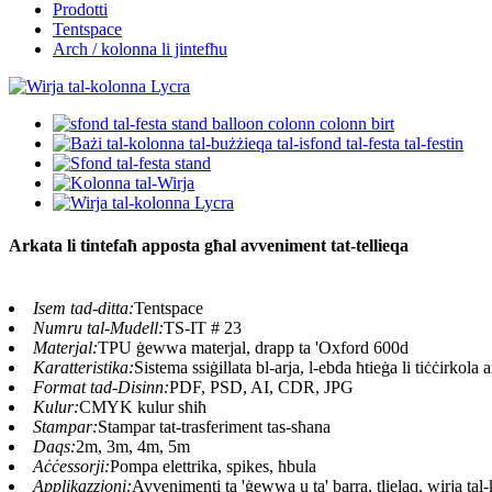
Prodotti
Tentspace
Arch / kolonna li jintefħu
Arkata li tintefaħ apposta għal avveniment tat-tellieqa
Isem tad-ditta:
Tentspace
Numru tal-Mudell:
TS-IT # 23
Materjal:
TPU ġewwa materjal, drapp ta 'Oxford 600d
Karatteristika:
Sistema ssiġillata bl-arja, l-ebda ħtieġa li tiċċirkola
Format tad-Disinn:
PDF, PSD, AI, CDR, JPG
Kulur:
CMYK kulur sħiħ
Stampar:
Stampar tat-trasferiment tas-sħana
Daqs:
2m, 3m, 4m, 5m
Aċċessorji:
Pompa elettrika, spikes, ħbula
Applikazzjoni:
Avvenimenti ta 'ġewwa u ta' barra, tlielaq, wirja tal-k