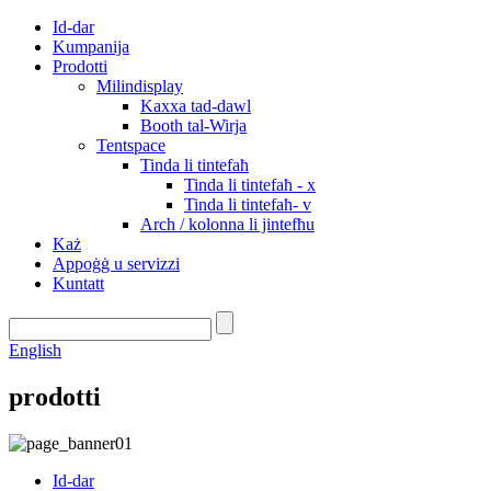
Id-dar
Kumpanija
Prodotti
Milindisplay
Kaxxa tad-dawl
Booth tal-Wirja
Tentspace
Tinda li tintefaħ
Tinda li tintefaħ - x
Tinda li tintefaħ- v
Arch / kolonna li jintefħu
Każ
Appoġġ u servizzi
Kuntatt
English
prodotti
Id-dar