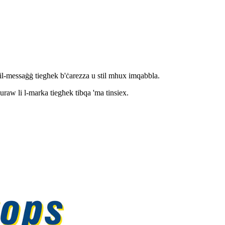
al il-messaġġ tiegħek b'ċarezza u stil mhux imqabbla.
uraw li l-marka tiegħek tibqa 'ma tinsiex.