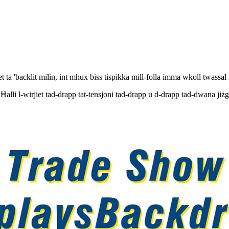
jiet ta 'backlit milin, int mhux biss tispikka mill-folla imma wkoll twass
alli l-wirjiet tad-drapp tat-tensjoni tad-drapp u d-drapp tad-dwana jiżg