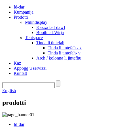
Id-dar
Kumpanija
Prodotti
Milindisplay
Kaxxa tad-dawl
Booth tal-Wirja
Tentspace
Tinda li tintefaħ
Tinda li tintefaħ - x
Tinda li tintefaħ- v
Arch / kolonna li jintefħu
Każ
Appoġġ u servizzi
Kuntatt
English
prodotti
Id-dar