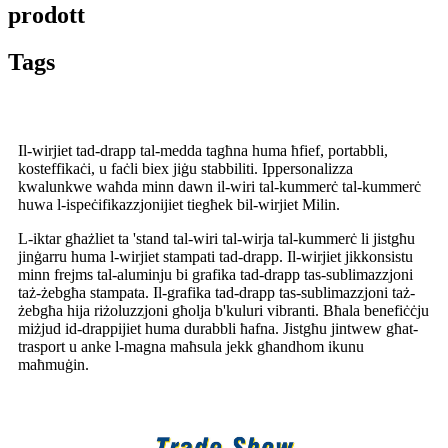
prodott
Tags
Il-wirjiet tad-drapp tal-medda tagħna huma ħfief, portabbli,
kosteffikaċi, u faċli biex jiġu stabbiliti. Ippersonalizza
kwalunkwe waħda minn dawn il-wiri tal-kummerċ tal-kummerċ
huwa l-ispeċifikazzjonijiet tiegħek bil-wirjiet Milin.
L-iktar għażliet ta 'stand tal-wiri tal-wirja tal-kummerċ li jistgħu
jinġarru huma l-wirjiet stampati tad-drapp. Il-wirjiet jikkonsistu
minn frejms tal-aluminju bi grafika tad-drapp tas-sublimazzjoni
taż-żebgħa stampata. Il-grafika tad-drapp tas-sublimazzjoni taż-
żebgħa hija riżoluzzjoni għolja b'kuluri vibranti. Bħala benefiċċju
miżjud id-drappijiet huma durabbli ħafna. Jistgħu jintwew għat-
trasport u anke l-magna maħsula jekk għandhom ikunu
maħmuġin.