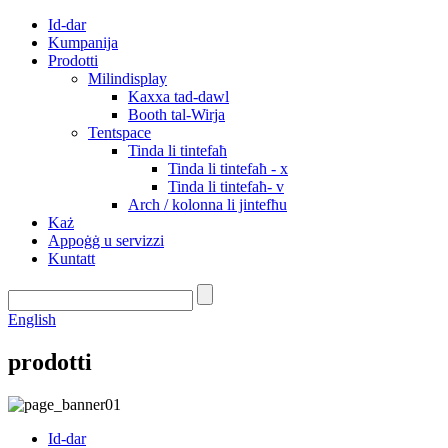
Id-dar
Kumpanija
Prodotti
Milindisplay
Kaxxa tad-dawl
Booth tal-Wirja
Tentspace
Tinda li tintefaħ
Tinda li tintefaħ - x
Tinda li tintefaħ- v
Arch / kolonna li jintefħu
Każ
Appoġġ u servizzi
Kuntatt
English
prodotti
Id-dar