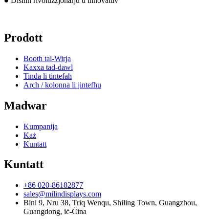
● Disinn rivoluzzjonarju u innovattiv
Prodott
Booth tal-Wirja
Kaxxa tad-dawl
Tinda li tintefaħ
Arch / kolonna li jintefħu
Madwar
Kumpanija
Każ
Kuntatt
Kuntatt
+86 020-86182877
sales@milindisplays.com
Bini 9, Nru 38, Triq Wenqu, Shiling Town, Guangzhou,
Guangdong, iċ-Ċina