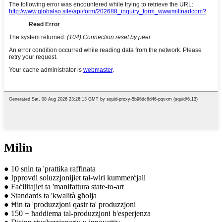
Milin
● 10 snin ta 'prattika raffinata
● Ipprovdi soluzzjonijiet tal-wiri kummerċjali
● Faċilitajiet ta 'manifattura state-to-art
● Standards ta 'kwalità għolja
● Ħin ta 'produzzjoni qasir ta' produzzjoni
● 150 + ħaddiema tal-produzzjoni b'esperjenza