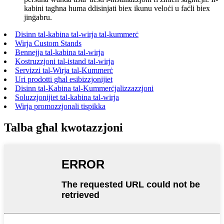
kabini tagħna huma ddisinjati biex ikunu veloċi u faċli biex
jinġabru.
Disinn tal-kabina tal-wirja tal-kummerċ
Wirja Custom Stands
Bennejja tal-kabina tal-wirja
Kostruzzjoni tal-istand tal-wirja
Servizzi tal-Wirja tal-Kummerċ
Uri prodotti għal esibizzjonijiet
Disinn tal-Kabina tal-Kummerċjalizzazzjoni
Soluzzjonijiet tal-kabina tal-wirja
Wirja promozzjonali tispikka
Talba għal kwotazzjoni