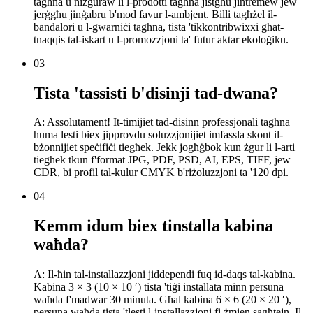
tagħna u niżguraw li l-prodotti tagħna jistgħu jintremew jew
jerġgħu jinġabru b'mod favur l-ambjent. Billi tagħżel il-
bandalori u l-gwarniċi tagħna, tista 'tikkontribwixxi għat-
tnaqqis tal-iskart u l-promozzjoni ta' futur aktar ekoloġiku.
03
Tista 'tassisti b'disinji tad-dwana?
A: Assolutament! It-timijiet tad-disinn professjonali tagħna
huma lesti biex jipprovdu soluzzjonijiet imfassla skont il-
bżonnijiet speċifiċi tiegħek. Jekk jogħġbok kun żgur li l-arti
tiegħek tkun f'format JPG, PDF, PSD, AI, EPS, TIFF, jew
CDR, bi profil tal-kulur CMYK b'riżoluzzjoni ta '120 dpi.
04
Kemm idum biex tinstalla kabina
waħda?
A: Il-ħin tal-installazzjoni jiddependi fuq id-daqs tal-kabina.
Kabina 3 × 3 (10 × 10 ′) tista 'tiġi installata minn persuna
waħda f'madwar 30 minuta. Għal kabina 6 × 6 (20 × 20 ′),
persuna waħda tista 'tlesti l-installazzjoni fi żmien sagħtejn. Il-