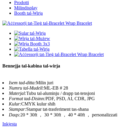
Prodotti
Milindisplay
Booth tal-Wirja
Bennejja tal-kabina tal-wirja
Isem tad-ditta:
Milin juri
Numru tal-Mudell:
ML-EB # 28
Materjal:
Tubu tal-aluminju / drapp tat-tensjoni
Format tad-Disinn:
PDF, PSD, AI, CDR, JPG
Kulur:
CMYK kulur sħiħ
Stampar:
Stampar tat-trasferiment tas-sħana
Daqs:
20 * 30ft ， 30 * 30ft ， 40 * 40ft ， personalizzati
Inkjesta