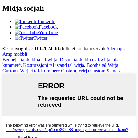
Midja soċjali
LinkedIn
Facebook
You Tube
Twitter
© Copyright - 2010-2024: Id-drittijiet kollha riżervati.
Sitemap
-
Amp mobbli
Bennejja tal-kabina tal-wirja
,
Disinn tal-kabina tal-wirja tal-
kummerċ
,
Kostruzzjoni tal-istand tal-wirja
,
Booths tal-Wirja
Custom
,
Wirjiet tal-Kummerċ Custom
,
Wirja Custom Stands
,