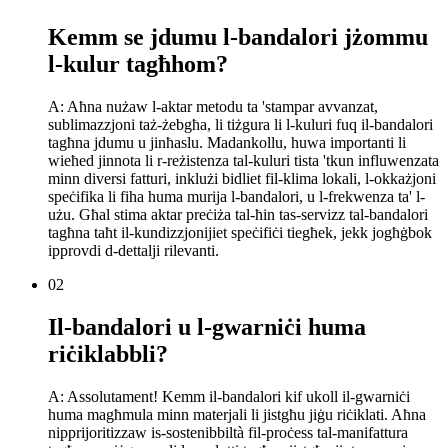
Kemm se jdumu l-bandalori jżommu
l-kulur tagħhom?
A: Aħna nużaw l-aktar metodu ta 'stampar avvanzat,
sublimazzjoni taż-żebgħa, li tiżgura li l-kuluri fuq il-bandalori
tagħna jdumu u jinħaslu. Madankollu, huwa importanti li
wieħed jinnota li r-reżistenza tal-kuluri tista 'tkun influwenzata
minn diversi fatturi, inklużi bidliet fil-klima lokali, l-okkażjoni
speċifika li fiha huma murija l-bandalori, u l-frekwenza ta' l-
użu. Għal stima aktar preċiża tal-ħin tas-servizz tal-bandalori
tagħna taħt il-kundizzjonijiet speċifiċi tiegħek, jekk jogħġbok
ipprovdi d-dettalji rilevanti.
02
Il-bandalori u l-gwarniċi huma
riċiklabbli?
A: Assolutament! Kemm il-bandalori kif ukoll il-gwarniċi
huma magħmula minn materjali li jistgħu jiġu riċiklati. Aħna
nipprijoritizzaw is-sostenibbiltà fil-proċess tal-manifattura