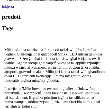
Inkjesta
prodott
Tags
Milin tad-ditta tad-dwana Juri kaxxi tad-dawl iġibu l-grafika
tiegħek għall-ħajja bħal qatt qabel! Strixxi LED interni qawwija
jdawwal iż-żewġ naħat tal-kaxxa tad-dawl għal wirja tassew li
tqabbel l-għajn xierqa għal varjetà wiesgħa ta 'applikazzjonijiet
inklużi wirjiet tal-kummerċ, wirjiet bl-imnut, żoni ta' ospitalità,
ajruporti, grawnds u aktar. Milin juri kaxex tad-dawl li għandhom
dwal LED effiċjenti fl-enerġija li huma integrati fil-qafas
innovattiv tagħna mingħajr għodda.
Il-wirjiet ta 'Milin huwa tassew uniku għaliex niffukaw fuq il-
portabilità u s-sempliċità; Faċli biex tinstalla u l-wiri lest huwa
tal-isturdament. Il-grafika primjum tagħna tas-silikon tat-tarf
huma stampati sublimazzjoni li jirriżultaw f'tarf bla tikmix għal
tarf sħiħ ta 'kulur sħiħ.