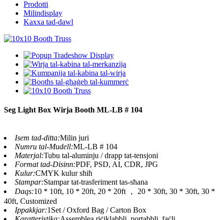
Prodotti
Milindisplay
Kaxxa tad-dawl
Seg Light Box Wirja Booth ML-LB # 104
Isem tad-ditta:
Milin juri
Numru tal-Mudell:
ML-LB # 104
Materjal:
Tubu tal-aluminju / drapp tat-tensjoni
Format tad-Disinn:
PDF, PSD, AI, CDR, JPG
Kulur:
CMYK kulur sħiħ
Stampar:
Stampar tat-trasferiment tas-sħana
Daqs:
10 * 10ft, 10 * 20ft, 20 * 20ft ， 20 * 30ft, 30 * 30ft, 30 *
40ft, Customized
Ippakkjar:
1Set / Oxford Bag / Carton Box
Karatteristika:
Assemblea riċiklabbli, portabbli, faċli