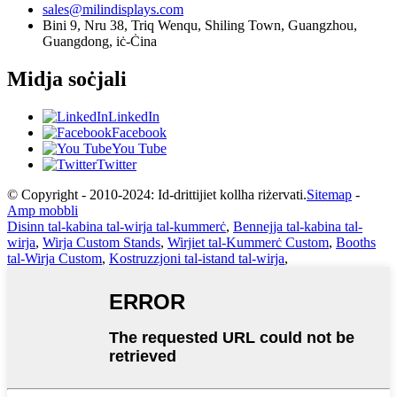
sales@milindisplays.com
Bini 9, Nru 38, Triq Wenqu, Shiling Town, Guangzhou,
Guangdong, iċ-Ċina
Midja soċjali
LinkedIn
Facebook
You Tube
Twitter
© Copyright - 2010-2024: Id-drittijiet kollha riżervati.
Sitemap
-
Amp mobbli
Disinn tal-kabina tal-wirja tal-kummerċ
,
Bennejja tal-kabina tal-
wirja
,
Wirja Custom Stands
,
Wirjiet tal-Kummerċ Custom
,
Booths
tal-Wirja Custom
,
Kostruzzjoni tal-istand tal-wirja
,