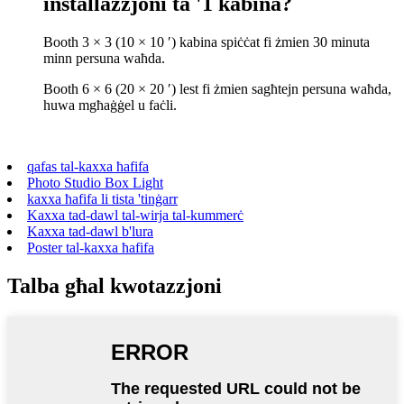
installazzjoni ta '1 kabina?
Booth 3 × 3 (10 × 10 ′) kabina spiċċat fi żmien 30 minuta
minn persuna waħda.
Booth 6 × 6 (20 × 20 ′) lest fi żmien sagħtejn persuna waħda,
huwa mgħaġġel u faċli.
qafas tal-kaxxa ħafifa
Photo Studio Box Light
kaxxa ħafifa li tista 'tinġarr
Kaxxa tad-dawl tal-wirja tal-kummerċ
Kaxxa tad-dawl b'lura
Poster tal-kaxxa ħafifa
Talba għal kwotazzjoni