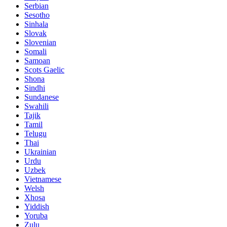
Serbian
Sesotho
Sinhala
Slovak
Slovenian
Somali
Samoan
Scots Gaelic
Shona
Sindhi
Sundanese
Swahili
Tajik
Tamil
Telugu
Thai
Ukrainian
Urdu
Uzbek
Vietnamese
Welsh
Xhosa
Yiddish
Yoruba
Zulu