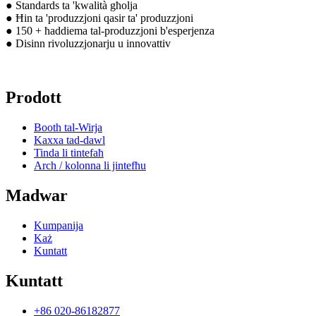
● Standards ta 'kwalità għolja
● Ħin ta 'produzzjoni qasir ta' produzzjoni
● 150 + ħaddiema tal-produzzjoni b'esperjenza
● Disinn rivoluzzjonarju u innovattiv
Prodott
Booth tal-Wirja
Kaxxa tad-dawl
Tinda li tintefaħ
Arch / kolonna li jintefħu
Madwar
Kumpanija
Każ
Kuntatt
Kuntatt
+86 020-86182877