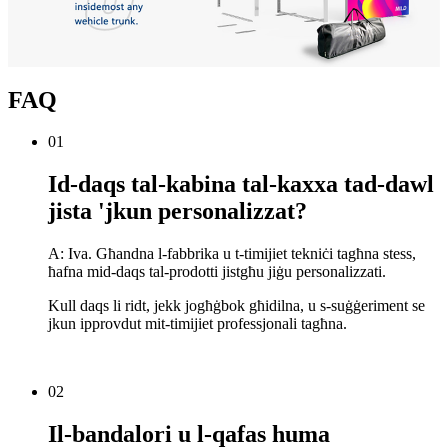
FAQ
01
Id-daqs tal-kabina tal-kaxxa tad-dawl
jista 'jkun personalizzat?
A: Iva. Għandna l-fabbrika u t-timijiet tekniċi tagħna stess,
ħafna mid-daqs tal-prodotti jistgħu jiġu personalizzati.
Kull daqs li ridt, jekk jogħġbok għidilna, u s-suġġeriment se
jkun ipprovdut mit-timijiet professjonali tagħna.
02
Il-bandalori u l-qafas huma