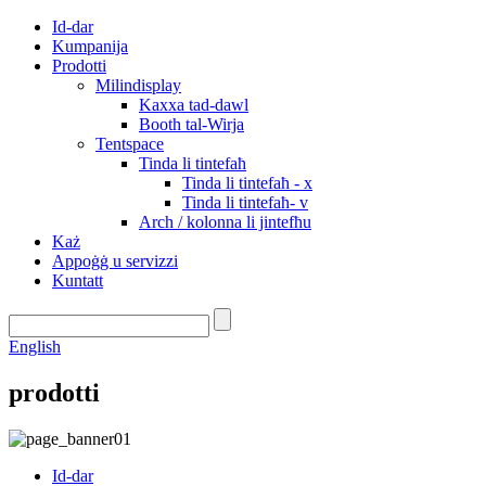
Id-dar
Kumpanija
Prodotti
Milindisplay
Kaxxa tad-dawl
Booth tal-Wirja
Tentspace
Tinda li tintefaħ
Tinda li tintefaħ - x
Tinda li tintefaħ- v
Arch / kolonna li jintefħu
Każ
Appoġġ u servizzi
Kuntatt
English
prodotti
Id-dar