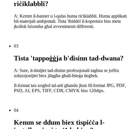
riċiklabbli?
A: Kemm il-banner u l-qafas huma riċiklabbli. Huma applikati
bil-materjali ambjentali. Tista 'tbiddel il-kopertura biss meta
jkollok bżonnha għal avvenimenti differenti.
03
Tista 'tappoġġja b'disinn tad-dwana?
A: Sure, it-timijiet tad-disinn professjonali tagħna se joffru
soluzzjonijiet biex jilqgħu għall-ħtieġa tiegħek.
Il-format tax-xogħol tal-arti għandu jkun fil-format JPG, PDF,
PSD, AI, EPS, TIFF, CDR; CMYK biss 120dips.
04
Kemm se ddum biex tispiċċa l-